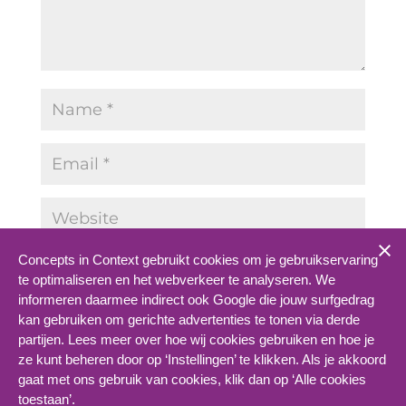
Concepts in Context gebruikt cookies om je gebruikservaring
Save my name, email, and website in this
te optimaliseren en het webverkeer te analyseren. We
browser for the next time I comment.
informeren daarmee indirect ook Google die jouw surfgedrag
kan gebruiken om gerichte advertenties te tonen via derde
SUBMIT COMMENT
partijen. Lees meer over hoe wij cookies gebruiken en hoe je
ze kunt beheren door op ‘Instellingen’ te klikken. Als je akkoord
gaat met ons gebruik van cookies, klik dan op ‘Alle cookies
toestaan’.